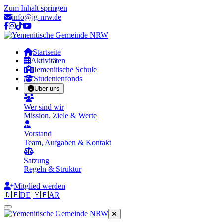
Zum Inhalt springen
info@jg-nrw.de
Startseite
Aktivitäten
Jemenitische Schule
Studentenfonds
Über uns
Wer sind wir
Mission, Ziele & Werte
Vorstand
Team, Aufgaben & Kontakt
Satzung
Regeln & Struktur
Mitglied werden
🇩🇪
DE
🇾🇪
AR