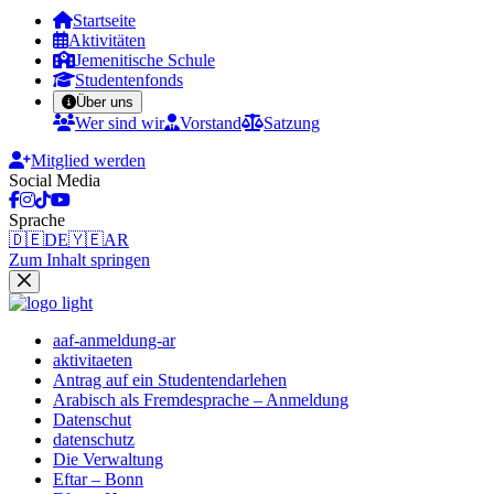
Startseite
Aktivitäten
Jemenitische Schule
Studentenfonds
Über uns
Wer sind wir
Vorstand
Satzung
Mitglied werden
Social Media
Sprache
🇩🇪
DE
🇾🇪
AR
Zum Inhalt springen
aaf-anmeldung-ar
aktivitaeten
Antrag auf ein Studentendarlehen
Arabisch als Fremdesprache – Anmeldung
Datenschut
datenschutz
Die Verwaltung
Eftar – Bonn