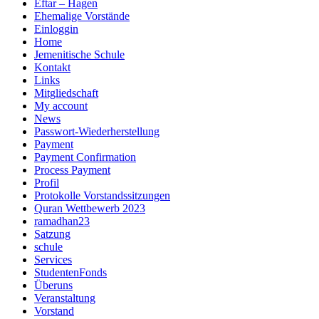
Eftar – Hagen
Ehemalige Vorstände
Einloggin
Home
Jemenitische Schule
Kontakt
Links
Mitgliedschaft
My account
News
Passwort-Wiederherstellung
Payment
Payment Confirmation
Process Payment
Profil
Protokolle Vorstandssitzungen
Quran Wettbewerb 2023
ramadhan23
Satzung
schule
Services
StudentenFonds
Überuns
Veranstaltung
Vorstand