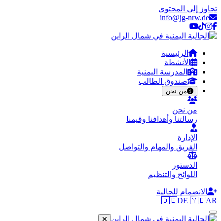
تجاوز إلى المحتوى
info@jg-nrw.de
الرئيسية
الأنشطة
المدرسة اليمنية
صندوق الطالب
من نحن
من نحن
رسالتنا وأهدافنا وقيمنا
الإدارة
الفريق والمهام والتواصل
الدستور
اللوائح والتنظيم
الانضمام للجالية
🇩🇪
DE
🇾🇪
AR