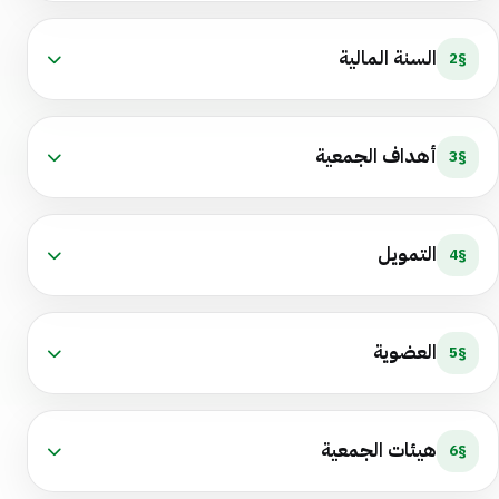
السنة المالية
§2
أهداف الجمعية
§3
التمويل
§4
العضوية
§5
هيئات الجمعية
§6