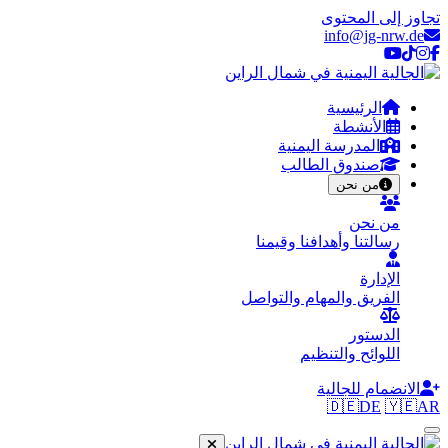
تجاوز إلى المحتوى
info@jg-nrw.de
الرئيسية
الأنشطة
المدرسة اليمنية
صندوق الطالب
من نحن
من نحن
رسالتنا وأهدافنا وقيمنا
الإدارة
الفريق والمهام والتواصل
الدستور
اللوائح والتنظيم
الانضمام للجالية
🇩🇪
DE
🇾🇪
AR