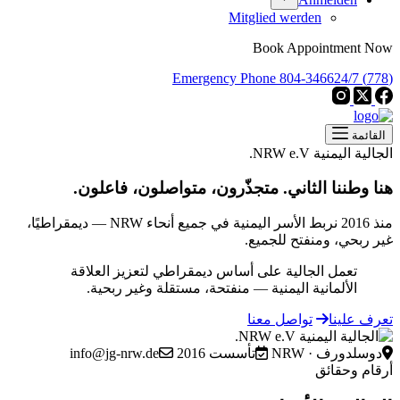
Mitglied werden
Book Appointment Now
24/7 Emergency Phone
(778) 804-3466
القائمة
الجالية اليمنية NRW e.V.
هنا وطننا الثاني. متجذّرون، متواصلون، فاعلون.
منذ 2016 نربط الأسر اليمنية في جميع أنحاء NRW — ديمقراطيًا،
غير ربحي، ومنفتح للجميع.
تعمل الجالية على أساس ديمقراطي لتعزيز العلاقة
الألمانية اليمنية — منفتحة، مستقلة وغير ربحية.
تعرف علينا
تواصل معنا
دوسلدورف · NRW
تأسست 2016
info@jg-nrw.de
أرقام وحقائق