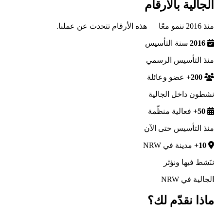
الجالية بالأرقام
منذ 2016 ننمو معًا — هذه الأرقام تتحدث عن عملنا.
2016
سنة التأسيس
منذ التأسيس الرسمي
200
+
عضو وعائلة
نشطون داخل الجالية
50
+
فعالية منظّمة
منذ التأسيس حتى الآن
10
+
مدينة في NRW
ننَشط فيها ونؤثر
الجالية في NRW
ماذا نقدّم لك؟