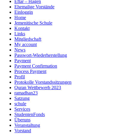
Eftar – Hagen
Ehemalige Vorstände
Einloggin
Home
Jemenitische Schule
Kontakt
Links
Mitgliedschaft
My account
News
Passwort-Wiederherstellung
Payment
Payment Confirmation
Process Payment
Profil
Protokolle Vorstandssitzungen
Quran Wettbewerb 2023
ramadhan23
Satzung
schule
Services
StudentenFonds
Überuns
Veranstaltung
Vorstand