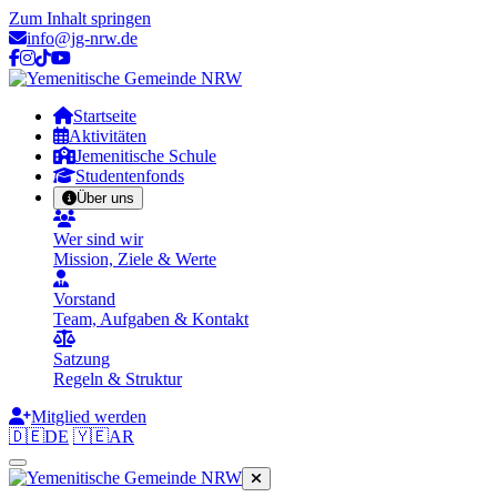
Zum Inhalt springen
info@jg-nrw.de
Startseite
Aktivitäten
Jemenitische Schule
Studentenfonds
Über uns
Wer sind wir
Mission, Ziele & Werte
Vorstand
Team, Aufgaben & Kontakt
Satzung
Regeln & Struktur
Mitglied werden
🇩🇪
DE
🇾🇪
AR