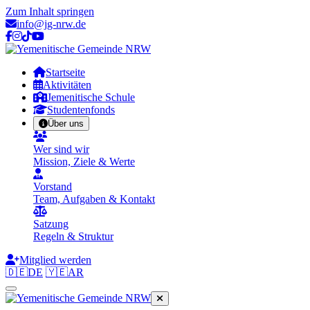
Zum Inhalt springen
info@jg-nrw.de
Startseite
Aktivitäten
Jemenitische Schule
Studentenfonds
Über uns
Wer sind wir
Mission, Ziele & Werte
Vorstand
Team, Aufgaben & Kontakt
Satzung
Regeln & Struktur
Mitglied werden
🇩🇪
DE
🇾🇪
AR