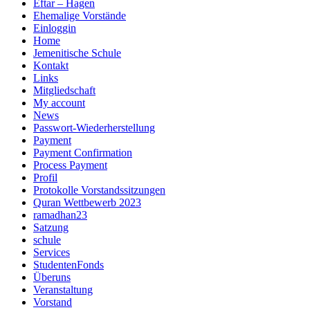
Eftar – Hagen
Ehemalige Vorstände
Einloggin
Home
Jemenitische Schule
Kontakt
Links
Mitgliedschaft
My account
News
Passwort-Wiederherstellung
Payment
Payment Confirmation
Process Payment
Profil
Protokolle Vorstandssitzungen
Quran Wettbewerb 2023
ramadhan23
Satzung
schule
Services
StudentenFonds
Überuns
Veranstaltung
Vorstand