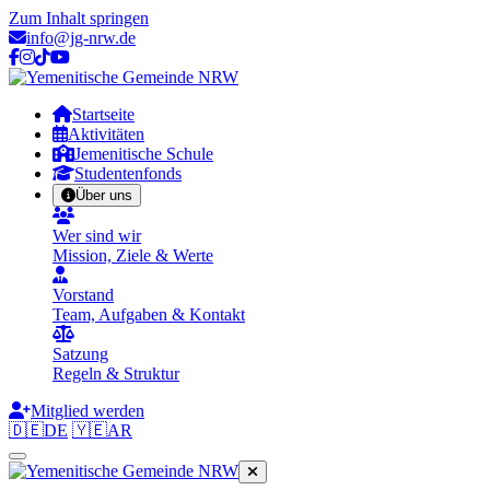
Zum Inhalt springen
info@jg-nrw.de
Startseite
Aktivitäten
Jemenitische Schule
Studentenfonds
Über uns
Wer sind wir
Mission, Ziele & Werte
Vorstand
Team, Aufgaben & Kontakt
Satzung
Regeln & Struktur
Mitglied werden
🇩🇪
DE
🇾🇪
AR