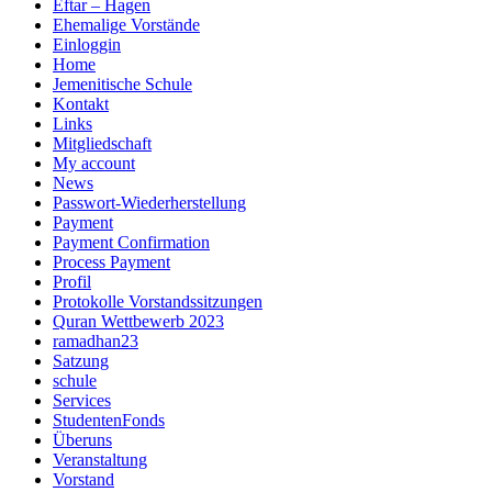
Eftar – Hagen
Ehemalige Vorstände
Einloggin
Home
Jemenitische Schule
Kontakt
Links
Mitgliedschaft
My account
News
Passwort-Wiederherstellung
Payment
Payment Confirmation
Process Payment
Profil
Protokolle Vorstandssitzungen
Quran Wettbewerb 2023
ramadhan23
Satzung
schule
Services
StudentenFonds
Überuns
Veranstaltung
Vorstand