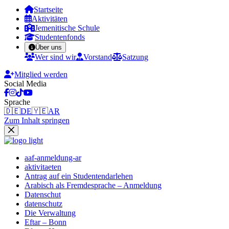
Startseite
Aktivitäten
Jemenitische Schule
Studentenfonds
Über uns
Wer sind wir
Vorstand
Satzung
Mitglied werden
Social Media
Sprache
🇩🇪
DE
🇾🇪
AR
Zum Inhalt springen
aaf-anmeldung-ar
aktivitaeten
Antrag auf ein Studentendarlehen
Arabisch als Fremdesprache – Anmeldung
Datenschut
datenschutz
Die Verwaltung
Eftar – Bonn