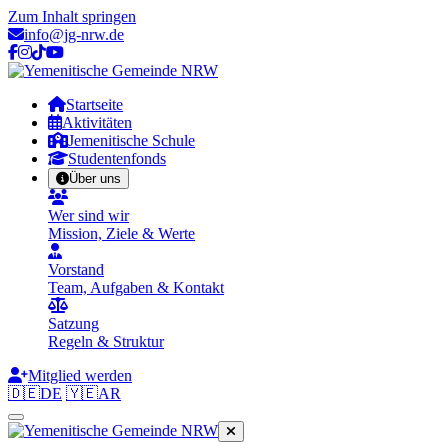
Zum Inhalt springen
info@jg-nrw.de
Startseite
Aktivitäten
Jemenitische Schule
Studentenfonds
Über uns
Wer sind wir
Mission, Ziele & Werte
Vorstand
Team, Aufgaben & Kontakt
Satzung
Regeln & Struktur
Mitglied werden
🇩🇪
DE
🇾🇪
AR