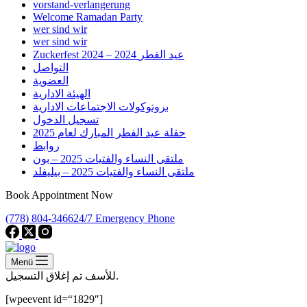
vorstand-verlangerung
Welcome Ramadan Party
wer sind wir
wer sind wir
Zuckerfest 2024 – 2024 عيد الفطر
التواصل
العضوية
الهيئة الادارية
بروتوكولات الاجتماعات الادارية
تسجيل الدخول
حفلة عيد الفطر المبارك لعام 2025
روابط
ملتقى النساء والفتيات 2025 – بون
ملتقى النساء والفتيات 2025 – بيليفلد
Book Appointment Now
(778) 804-3466
24/7 Emergency Phone
Menü
للأسف تم إغلاق التسجيل.
[wpeevent id=“1829″]