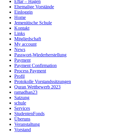
Eftar – Hagen
Ehemalige Vorstände
Einloggin
Home
Jemenitische Schule
Kontakt
Links
Mitgliedschaft
My account
News
Passwort-Wiederherstellung
Payment
Payment Confirmation
Process Payment
Profil
Protokolle Vorstandssitzungen
Quran Wettbewerb 2023
ramadhan23
Satzung
schule
Services
StudentenFonds
Überuns
Veranstaltung
Vorstand