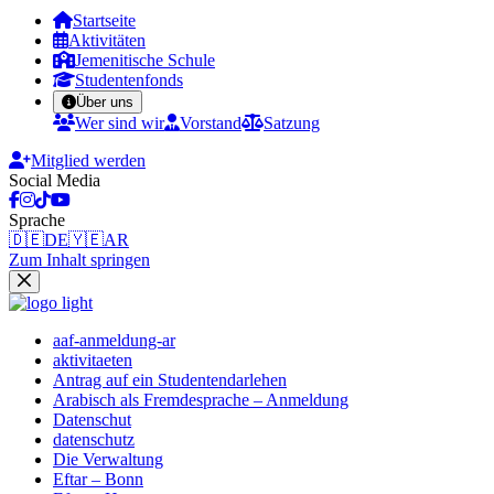
Startseite
Aktivitäten
Jemenitische Schule
Studentenfonds
Über uns
Wer sind wir
Vorstand
Satzung
Mitglied werden
Social Media
Sprache
🇩🇪
DE
🇾🇪
AR
Zum Inhalt springen
aaf-anmeldung-ar
aktivitaeten
Antrag auf ein Studentendarlehen
Arabisch als Fremdesprache – Anmeldung
Datenschut
datenschutz
Die Verwaltung
Eftar – Bonn