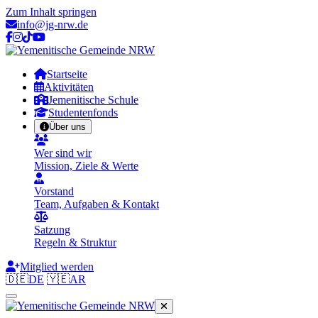
Zum Inhalt springen
info@jg-nrw.de
Startseite
Aktivitäten
Jemenitische Schule
Studentenfonds
Über uns
Wer sind wir
Mission, Ziele & Werte
Vorstand
Team, Aufgaben & Kontakt
Satzung
Regeln & Struktur
Mitglied werden
🇩🇪
DE
🇾🇪
AR