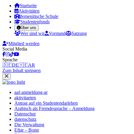
Startseite
Aktivitäten
Jemenitische Schule
Studentenfonds
Über uns
Wer sind wir
Vorstand
Satzung
Mitglied werden
Social Media
Sprache
🇩🇪
DE
🇾🇪
AR
Zum Inhalt springen
aaf-anmeldung-ar
aktivitaeten
Antrag auf ein Studentendarlehen
Arabisch als Fremdesprache – Anmeldung
Datenschut
datenschutz
Die Verwaltung
Eftar – Bonn