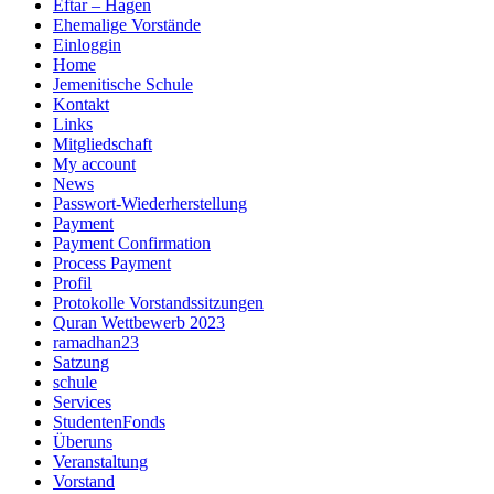
Eftar – Hagen
Ehemalige Vorstände
Einloggin
Home
Jemenitische Schule
Kontakt
Links
Mitgliedschaft
My account
News
Passwort-Wiederherstellung
Payment
Payment Confirmation
Process Payment
Profil
Protokolle Vorstandssitzungen
Quran Wettbewerb 2023
ramadhan23
Satzung
schule
Services
StudentenFonds
Überuns
Veranstaltung
Vorstand